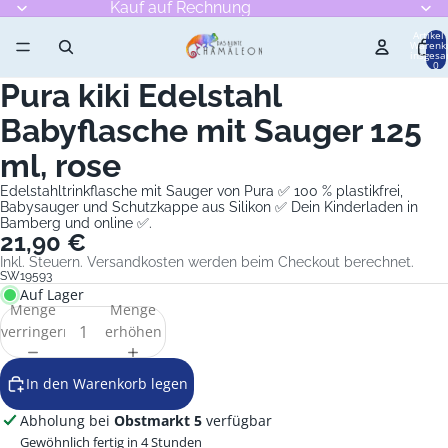
Kauf auf Rechnung
Artikel
Warenk
insgesa
0
Pura kiki Edelstahl
Bild
im
Babyflasche mit Sauger 125
Vollbildmodus
öffnen
ml, rose
Edelstahltrinkflasche mit Sauger von Pura ✅ 100 % plastikfrei,
Babysauger und Schutzkappe aus Silikon ✅ Dein Kinderladen in
Bamberg und online ✅.
21,90 €
Inkl. Steuern. Versandkosten werden beim Checkout berechnet.
SW19593
Auf Lager
Menge
Menge
verringern
erhöhen
In den Warenkorb legen
Abholung bei
Obstmarkt 5
verfügbar
Gewöhnlich fertig in 4 Stunden