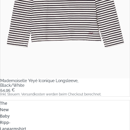
Mademoiselle Yéyé Iconique Longsleeve,
Black/White
54,95 €
Inkl. Steuern. Versandkosten werden beim Checkout berechnet.
The
New
Baby
Ripp-
Langarmshirt