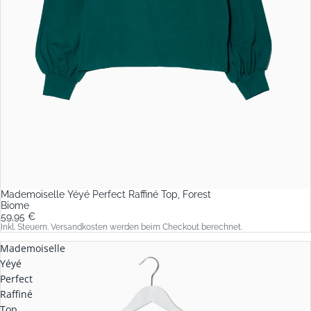
Mademoiselle Yéyé Perfect Raffiné Top, Forest
Biome
59,95 €
Inkl. Steuern. Versandkosten werden beim Checkout berechnet.
Mademoiselle
Yéyé
Perfect
Raffiné
Top,