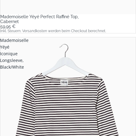
Mademoiselle Yéyé Perfect Raffiné Top,
Cabernet
59,95 €
Inkl. Steuern. Versandkosten werden beim Checkout berechnet.
Mademoiselle
Yéyé
Iconique
Longsleeve,
Black/White