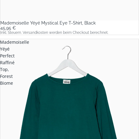
Mademoiselle Yéyé Mystical Eye T-Shirt, Black
45,95 €
Inkl. Steuern. Versandkosten werden beim Checkout berechnet.
Mademoiselle
Yéyé
Perfect
Raffiné
Top,
Forest
Biome