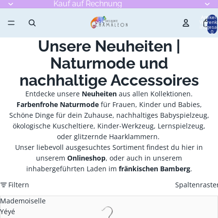
Kauf auf Rechnung
Artikel
Warenk
insgesa
0
Unsere Neuheiten |
Naturmode und
nachhaltige Accessoires
Entdecke unsere
Neuheiten
aus allen Kollektionen.
Farbenfrohe Naturmode
für Frauen, Kinder und Babies,
Schöne Dinge für dein Zuhause, nachhaltiges Babyspielzeug,
ökologische Kuscheltiere, Kinder-Werkzeug, Lernspielzeug,
oder glitzernde Haarklammern.
Unser liebevoll ausgesuchtes Sortiment findest du hier in
unserem
Onlineshop
, oder auch in unserem
inhabergeführten Laden im
fränkischen Bamberg
.
Filtern
Spaltenraste
Mademoiselle
Yéyé