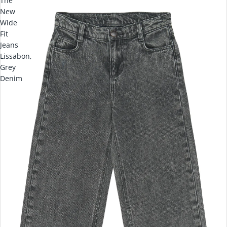
The
New
Wide
Fit
Jeans
Lissabon,
Grey
Denim