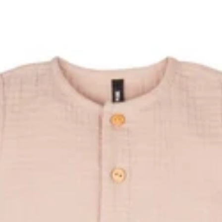
Storefactory
sensbehälter
People Wear Organic
Tranquillo
Pretty Vacant
Urban Hippies
PURE PURE by Bauer
Reiff Strick
Maxomorra
The New
Pickapooh
Toby Tiger
Pura
Trollkids
PurePure by Bauer
Walkiddy
Rex London