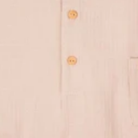
Rockahula Kids
Schildkröt FunSport
Sense Organics
smallfoot by Legler
Spielstabil