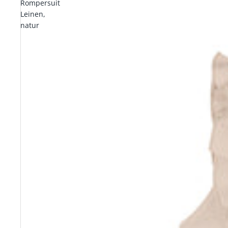
Rompersuit
Leinen,
natur