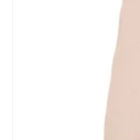
Grödo
Ducksday
(Strumpfwaren)
ECO Brotbox
Halfen
Efie
Hirsch Natur
Enfant Terrible
(Wollsocken)
Engel Natur
Kikadu
(Wolle/Seide)
Kraul Spielzeug
Loud+Proud