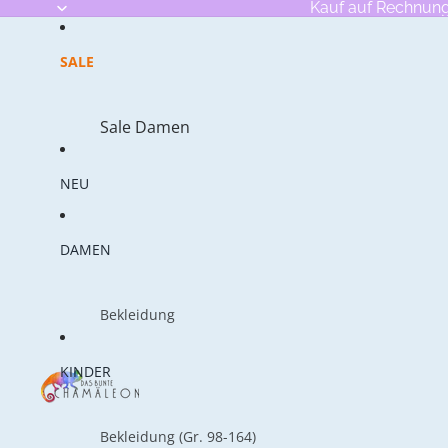
Kauf auf Rechnun
SALE
Sale Damen
Sale Kinder
NEU
Sale Babies
DAMEN
Bekleidung
T-Shirts
KINDER
Tops
Blusen
Bekleidung (Gr. 98-164)
Röcke & Kleider