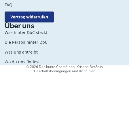
FAQ
Vertrag widerrufen
Datenschutzerklärung
Über uns
AGB
Was hinter DbC steckt
Widerrufsrecht
Die Person hinter DbC
Kontaktinformationen
Was uns antreibt
Impressum
Versand
Wo du uns findest
© 2026
Das bunte Chamäleon- Kristina Berßelis
Geschäftsbedingungen und Richtlinien