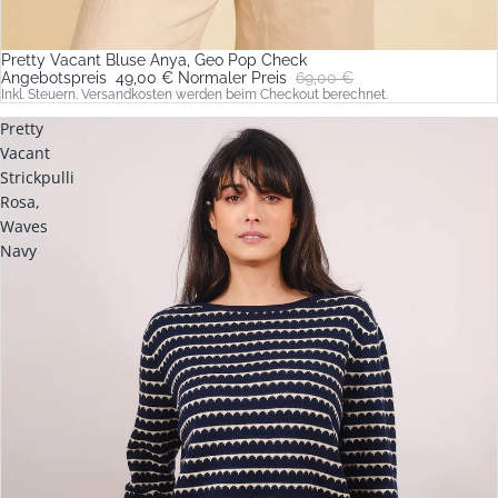
Pretty Vacant Bluse Anya, Geo Pop Check
Sale
Angebotspreis
49,00 €
Normaler Preis
69,00 €
Inkl. Steuern. Versandkosten werden beim Checkout berechnet.
Pretty
Vacant
Strickpulli
Rosa,
Waves
Navy