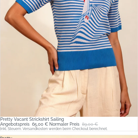
Pretty Vacant Strickshirt Sailing
Sale
Angebotspreis
65,00 €
Normaler Preis
89,00 €
Inkl. Steuern. Versandkosten werden beim Checkout berechnet.