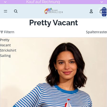
Kauf auf Rechnung
Artikel
Warenk
insgesa
0
Pretty Vacant
Filtern
Spaltenraste
Pretty
Vacant
Strickshirt
Sailing