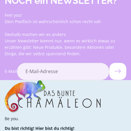
NOCH ein NEWSLETTER?
Feel you!
Dein Postfach ist wahrscheinlich schon recht voll.
Deshalb machen wir es anders:
Unser Newsletter kommt nur, wenn es wirklich etwas zu
erzählen gibt: Neue Produkte, besondere Aktionen oder
Dinge, die wir selbst spannend finden.
E-Mail
Be you.
Du bist richtig! Hier bist du richtig!