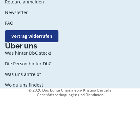
Retoure anmelden
Newsletter
FAQ
Vertrag widerrufen
Datenschutzerklärung
Über uns
AGB
Was hinter DbC steckt
Widerrufsrecht
Die Person hinter DbC
Kontaktinformationen
Was uns antreibt
Impressum
Versand
Wo du uns findest
© 2026
Das bunte Chamäleon- Kristina Berßelis
Geschäftsbedingungen und Richtlinien