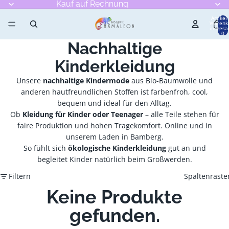
Kauf auf Rechnung
Artikel
Warenk
insgesa
0
Nachhaltige
Kinderkleidung
Unsere
nachhaltige Kindermode
aus Bio-Baumwolle und
anderen hautfreundlichen Stoffen ist farbenfroh, cool,
bequem und ideal für den Alltag.
Ob
Kleidung für Kinder oder Teenager
– alle Teile stehen für
faire Produktion und hohen Tragekomfort. Online und in
unserem Laden in Bamberg.
So fühlt sich
ökologische Kinderkleidung
gut an und
begleitet Kinder natürlich beim Großwerden.
Filtern
Spaltenraste
Keine Produkte
gefunden.