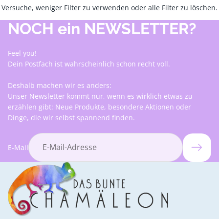
Versuche, weniger Filter zu verwenden oder
alle Filter zu löschen
.
NOCH ein NEWSLETTER?
Feel you!
Dein Postfach ist wahrscheinlich schon recht voll.
Deshalb machen wir es anders:
Unser Newsletter kommt nur, wenn es wirklich etwas zu
erzählen gibt: Neue Produkte, besondere Aktionen oder
Dinge, die wir selbst spannend finden.
E-Mail