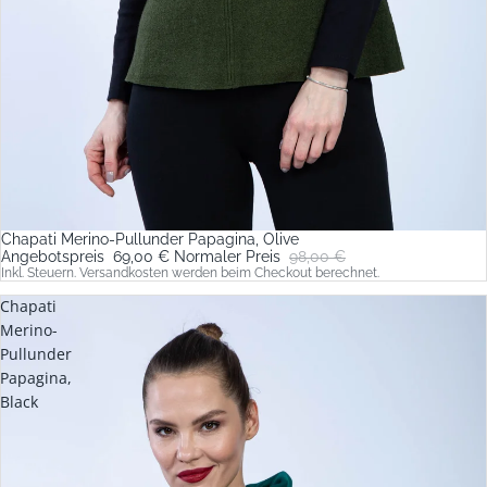
Chapati Merino-Pullunder Papagina, Olive
Sale
Angebotspreis
69,00 €
Normaler Preis
98,00 €
Inkl. Steuern. Versandkosten werden beim Checkout berechnet.
Chapati
Merino-
Pullunder
Papagina,
Black