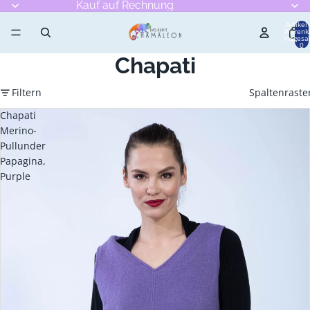
Kauf auf Rechnung
Artikel
Warenk
insgesa
0
Chapati
Filtern
Spaltenraste
Chapati
Merino-
Pullunder
Papagina,
Purple