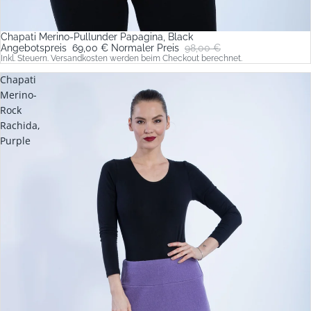
Chapati Merino-Pullunder Papagina, Black
Sale
Angebotspreis
69,00 €
Normaler Preis
98,00 €
Inkl. Steuern. Versandkosten werden beim Checkout berechnet.
Chapati
Merino-
Rock
Rachida,
Purple