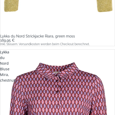
Lykka du Nord Strickjacke Riara, green moss
169,95 €
Inkl. Steuern. Versandkosten werden beim Checkout berechnet.
Lykka
du
Nord
Bluse
Mira,
chestnut