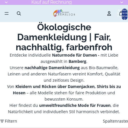
Kauf auf Rechnung
Artikel
Warenk
insgesa
0
Ökologische
Damenkleidung | Fair,
nachhaltig, farbenfroh
Entdecke individuelle
Naturmode für Damen -
mit Liebe
ausgewählt in
Bamberg
.
Unsere
nachhaltige Damenkleidung
aus Bio-Baumwolle,
Leinen und anderen Naturfasern vereint Komfort, Qualität
und zeitloses Design.
Von
Kleidern und Röcken über Damenjacken, Shirts bis zu
Hosen
– alle Modelle stehen für faire Produktion und
bewussten Konsum.
Hier findest du
umweltfreundliche Mode für Frauen
, die
Natürlichkeit und individuellen Stil harmonisch verbindet.
Filtern
Spaltenraste