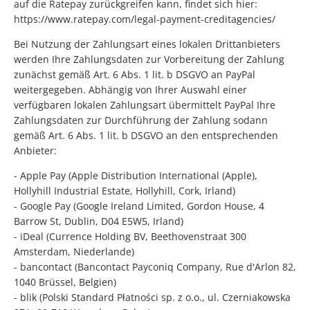
auf die Ratepay zurückgreifen kann, findet sich hier:
https://www.ratepay.com/legal-payment-creditagencies/
Bei Nutzung der Zahlungsart eines lokalen Drittanbieters
werden Ihre Zahlungsdaten zur Vorbereitung der Zahlung
zunächst gemäß Art. 6 Abs. 1 lit. b DSGVO an PayPal
weitergegeben. Abhängig von Ihrer Auswahl einer
verfügbaren lokalen Zahlungsart übermittelt PayPal Ihre
Zahlungsdaten zur Durchführung der Zahlung sodann
gemäß Art. 6 Abs. 1 lit. b DSGVO an den entsprechenden
Anbieter:
- Apple Pay (Apple Distribution International (Apple),
Hollyhill Industrial Estate, Hollyhill, Cork, Irland)
- Google Pay (Google Ireland Limited, Gordon House, 4
Barrow St, Dublin, D04 E5W5, Irland)
- iDeal (Currence Holding BV, Beethovenstraat 300
Amsterdam, Niederlande)
- bancontact (Bancontact Payconiq Company, Rue d'Arlon 82,
1040 Brüssel, Belgien)
- blik (Polski Standard Płatności sp. z o.o., ul. Czerniakowska