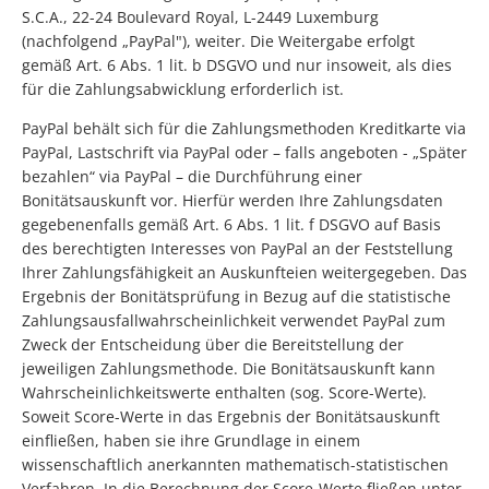
S.C.A., 22-24 Boulevard Royal, L-2449 Luxemburg
(nachfolgend „PayPal"), weiter. Die Weitergabe erfolgt
gemäß Art. 6 Abs. 1 lit. b DSGVO und nur insoweit, als dies
für die Zahlungsabwicklung erforderlich ist.
PayPal behält sich für die Zahlungsmethoden Kreditkarte via
PayPal, Lastschrift via PayPal oder – falls angeboten - „Später
bezahlen“ via PayPal – die Durchführung einer
Bonitätsauskunft vor. Hierfür werden Ihre Zahlungsdaten
gegebenenfalls gemäß Art. 6 Abs. 1 lit. f DSGVO auf Basis
des berechtigten Interesses von PayPal an der Feststellung
Ihrer Zahlungsfähigkeit an Auskunfteien weitergegeben. Das
Ergebnis der Bonitätsprüfung in Bezug auf die statistische
Zahlungsausfallwahrscheinlichkeit verwendet PayPal zum
Zweck der Entscheidung über die Bereitstellung der
jeweiligen Zahlungsmethode. Die Bonitätsauskunft kann
Wahrscheinlichkeitswerte enthalten (sog. Score-Werte).
Soweit Score-Werte in das Ergebnis der Bonitätsauskunft
einfließen, haben sie ihre Grundlage in einem
wissenschaftlich anerkannten mathematisch-statistischen
Verfahren. In die Berechnung der Score-Werte fließen unter