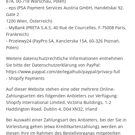
87A, 00-718 Warschau, Polen)
- eps (PSA Payment Services Austria GmbH, Handelskai 92,
Gate 2
1200 Wien, Österreich)
- MyBank (PRETA S.A.S, 40 Rue de Courcelles, F-75008 Paris,
Frankreich)
- Przelewy24 (PayPro SA, Kanclerska 15A, 60-326 Poznań,
Polen)
Weitere datenschutzrechtliche Informationen entnehmen
Sie bitte der Datenschutzerklärung von PayPal:
https://www.paypal.com/de/legalhub/paypal/privacy-full
- Shopify Payments
Auf dieser Website stehen eine oder mehrere Online-
Zahlungsarten des folgenden Anbieters zur Verfügung:
Shopify International Limited, Victoria Buildings, 1-2
Haddington Road, Dublin 4, D04 XN32, Irland
Bei Auswahl einer Zahlungsart des Anbieters, bei der Sie in
Vorleistung gehen (etwa Kreditkartenzahlung), werden an
diesen Ihre im Rahmen des Bestellvorgangs mitgeteilten