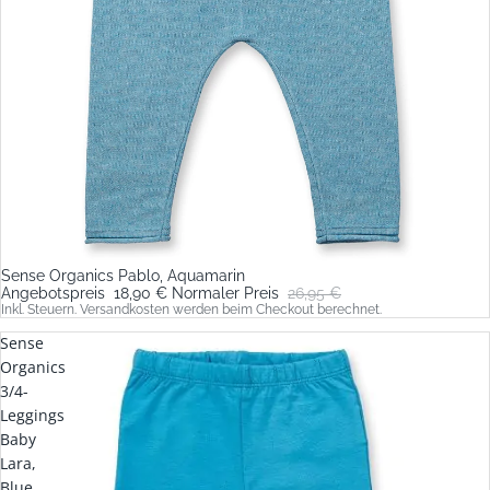
Sense Organics Pablo, Aquamarin
Sale
Angebotspreis
18,90 €
Normaler Preis
26,95 €
Inkl. Steuern. Versandkosten werden beim Checkout berechnet.
Sense
Organics
3/4-
Leggings
Baby
Lara,
Blue