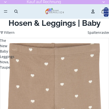
Kauf auf Rechnung
Artikel
Warenk
insgesa
0
Hosen & Leggings | Baby
Filtern
Spaltenraste
The
New
Baby
Leggings
Nova,
Taupe