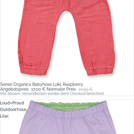
Sense Organics Babyhose Loki, Raspberry
Sale
Angebotspreis
17,00 €
Normaler Preis
22,95 €
Inkl. Steuern. Versandkosten werden beim Checkout berechnet.
Loud+Proud
Outdoorhose,
Lilac