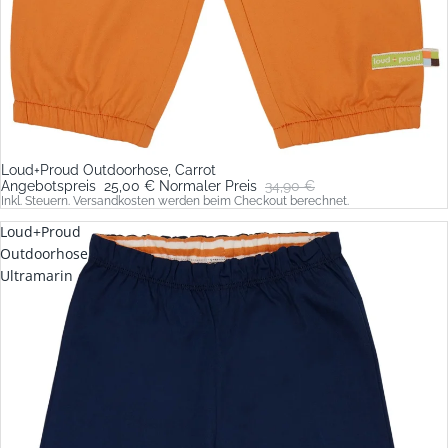
Loud+Proud Outdoorhose, Carrot
Sale
Angebotspreis
25,00 €
Normaler Preis
34,90 €
Inkl. Steuern. Versandkosten werden beim Checkout berechnet.
Loud+Proud
Outdoorhose,
Ultramarin