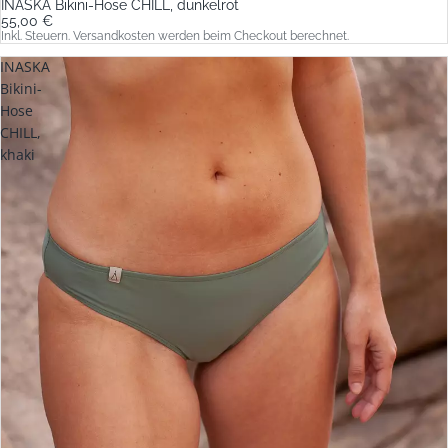
INASKA Bikini-Hose CHILL, dunkelrot
55,00 €
Inkl. Steuern. Versandkosten werden beim Checkout berechnet.
INASKA
Bikini-
Hose
CHILL,
khaki