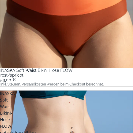
INASKA Soft Waist Bikini-Hose FLOW,
rost/apricot
59,00 €
Inkl. Steuern. Versandkosten werden beim Checkout berechnet.
INASKA
Soft
Waist
Bikini-
Hose
FLOW,
petrol/dunkelblau