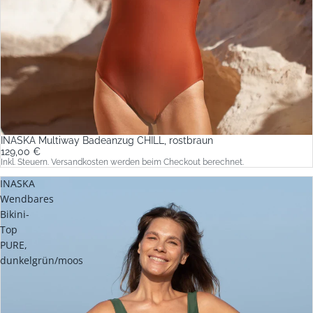
INASKA Multiway Badeanzug CHILL, rostbraun
129,00 €
Inkl. Steuern. Versandkosten werden beim Checkout berechnet.
INASKA
Wendbares
Bikini-
Top
PURE,
dunkelgrün/moos