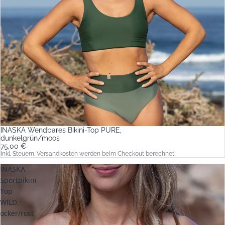
INASKA Wendbares Bikini-Top PURE,
dunkelgrün/moos
75,00 €
Inkl. Steuern. Versandkosten werden beim Checkout berechnet.
INASKA
Sportbikini-
Top
WILD,
ocker/rost