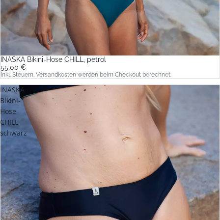
INASKA Bikini-Hose CHILL, petrol
55,00 €
Inkl. Steuern. Versandkosten werden beim Checkout berechnet.
INASKA
Bikini-
Hose
CHILL,
schwarz