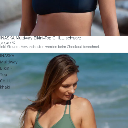
INASKA Multiway Bikini-Top CHILL, schwarz
70,00 €
Inkl. Steuern. Versandkosten werden beim Checkout berechnet.
INASKA
Multiway
Bikini-
Top
CHILL,
khaki