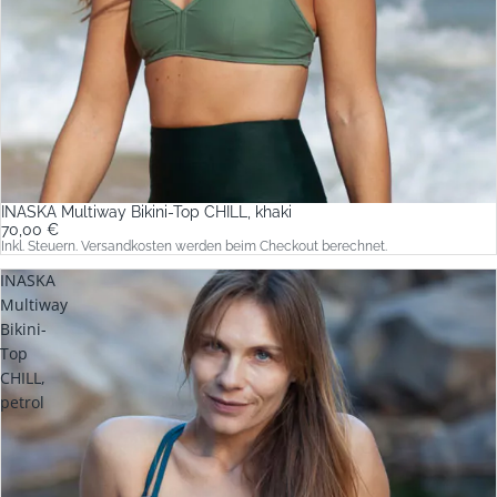
INASKA Multiway Bikini-Top CHILL, khaki
70,00 €
Inkl. Steuern. Versandkosten werden beim Checkout berechnet.
INASKA
Multiway
Bikini-
Top
CHILL,
petrol