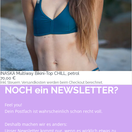
INASKA Multiway Bikini-Top CHILL, petrol
70,00 €
Inkl. Steuern. Versandkosten werden beim Checkout berechnet.
NOCH ein NEWSLETTER?
Feel you!
Dein Postfach ist wahrscheinlich schon recht voll.
Deshalb machen wir es anders:
Unser Newsletter kommt nur, wenn es wirklich etwas zu