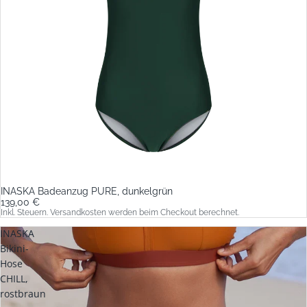
INASKA Badeanzug PURE, dunkelgrün
139,00 €
Inkl. Steuern. Versandkosten werden beim Checkout berechnet.
INASKA
Bikini-
Hose
CHILL,
rostbraun