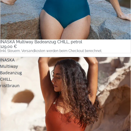
INASKA Multiway Badeanzug CHILL, petrol
129,00 €
Inkl. Steuern. Versandkosten werden beim Checkout berechnet.
INASKA
Multiway
Badeanzug
CHILL,
rostbraun