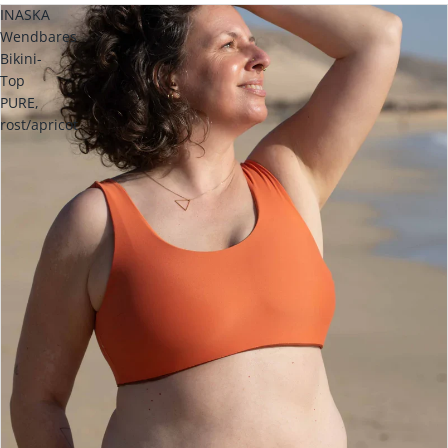
INASKA
Wendbares
Bikini-
Top
PURE,
rost/apricot