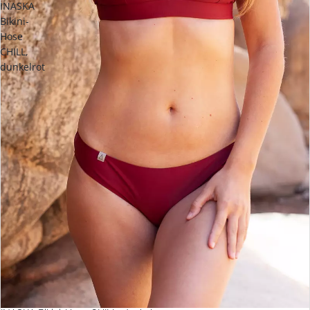
INASKA
Bikini-
Hose
CHILL,
dunkelrot