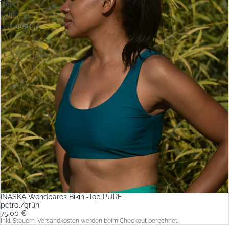
Top
PURE,
petrol/grün
INASKA Wendbares Bikini-Top PURE,
petrol/grün
75,00 €
Inkl. Steuern. Versandkosten werden beim Checkout berechnet.