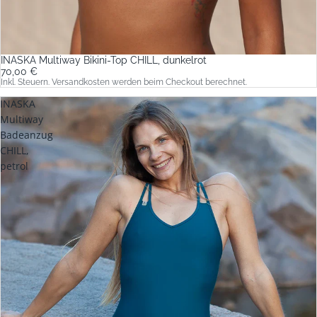
INASKA Multiway Bikini-Top CHILL, dunkelrot
70,00 €
Inkl. Steuern. Versandkosten werden beim Checkout berechnet.
INASKA
Multiway
Badeanzug
CHILL,
petrol