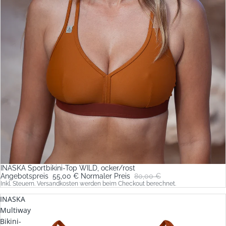
INASKA Sportbikini-Top WILD, ocker/rost
Sale
Angebotspreis
55,00 €
Normaler Preis
80,00 €
Inkl. Steuern. Versandkosten werden beim Checkout berechnet.
INASKA
Multiway
Bikini-