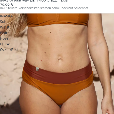
INASKA Multiway Bikini-Top CHILL, moos
70,00 €
Inkl. Steuern. Versandkosten werden beim Checkout berechnet.
INASKA
Soft
Waist
Bikini-
Hose
FLOW,
Ocker/Rost