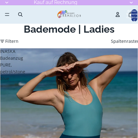
Kauf auf Rechnung
Artikel
Warenk
insgesa
0
Bademode | Ladies
Filtern
Spaltenraste
INASKA
Badeanzug
PURE,
petrol/stone
blue