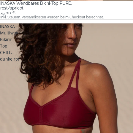
INASKA Wendbares Bikini-Top PURE,
rost/apricot
75,00 €
Inkl. Steuern. Versandkosten werden beim Checkout berechnet.
INASKA
Multiway
Bikini-
Top
CHILL,
dunkelrot