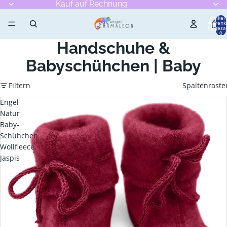
Kauf auf Rechnung
Artikel
Warenk
insgesa
0
Handschuhe &
Babyschühchen | Baby
Filtern
Spaltenraste
Engel
Natur
Baby-
Schühchen
Wollfleece,
Jaspis