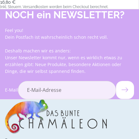
16,80 €
Inkl. Steuern. Versandkosten werden beim Checkout berechnet.
NOCH ein NEWSLETTER?
Feel you!
Dein Postfach ist wahrscheinlich schon recht voll.
Deshalb machen wir es anders:
Unser Newsletter kommt nur, wenn es wirklich etwas zu
erzählen gibt: Neue Produkte, besondere Aktionen oder
Dinge, die wir selbst spannend finden.
E-Mail