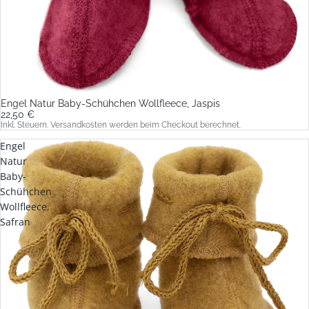
Engel Natur Baby-Schühchen Wollfleece, Jaspis
22,50 €
Inkl. Steuern. Versandkosten werden beim Checkout berechnet.
Engel
Natur
Baby-
Schühchen
Wollfleece,
Safran