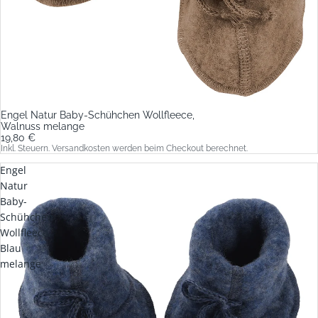
Engel Natur Baby-Schühchen Wollfleece,
Walnuss melange
19,80 €
Inkl. Steuern. Versandkosten werden beim Checkout berechnet.
Engel
Natur
Baby-
Schühchen
Wollfleece,
Blau
melange