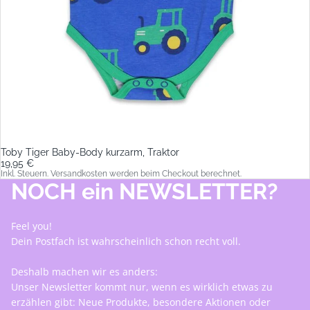
Toby Tiger Baby-Body kurzarm, Traktor
19,95 €
Inkl. Steuern. Versandkosten werden beim Checkout berechnet.
NOCH ein NEWSLETTER?
Feel you!
Dein Postfach ist wahrscheinlich schon recht voll.
Deshalb machen wir es anders:
Unser Newsletter kommt nur, wenn es wirklich etwas zu
erzählen gibt: Neue Produkte, besondere Aktionen oder