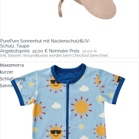
PurePure Sonnenhut mit Nackenschutz&UV-
Sale
Schutz, Taupe
Angebotspreis
22,00 €
Normaler Preis
32,50 €
Inkl. Steuern. Versandkosten werden beim Checkout berechnet.
Maxomorra
kurzer
Schlafanzug,
Sonne