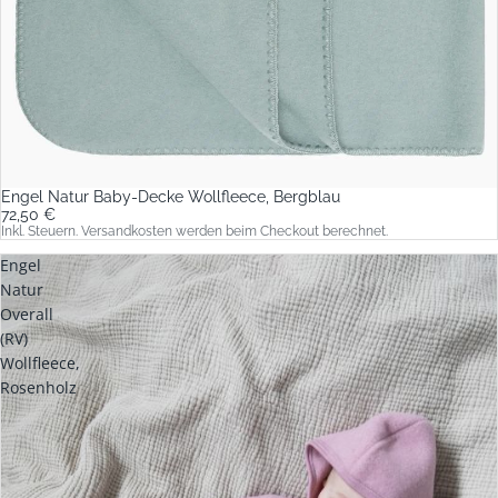
Engel Natur Baby-Decke Wollfleece, Bergblau
72,50 €
Inkl. Steuern. Versandkosten werden beim Checkout berechnet.
Engel
Natur
Overall
(RV)
Wollfleece,
Rosenholz