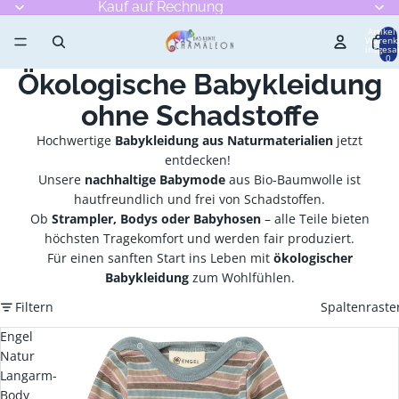
Kauf auf Rechnung
Artikel
Warenk
insgesa
0
Ökologische Babykleidung
ohne Schadstoffe
Hochwertige
Babykleidung aus Naturmaterialien
jetzt
entdecken!
Unsere
nachhaltige Babymode
aus Bio-Baumwolle ist
hautfreundlich und frei von Schadstoffen.
Ob
Strampler, Bodys oder Babyhosen
– alle Teile bieten
höchsten Tragekomfort und werden fair produziert.
Für einen sanften Start ins Leben mit
ökologischer
Babykleidung
zum Wohlfühlen.
Filtern
Spaltenraste
Engel
Natur
Langarm-
Body