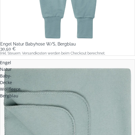
Engel Natur Babyhose W/S, Bergblau
30,50 €
Inkl. Steuern. Versandkosten werden beim Checkout berechnet.
Engel
Natur
Baby-
Decke
Wollfleece,
Bergblau