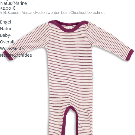
Natur/Marine
52,00 €
Inkl. Steuern. Versandkosten werden beim Checkout berechnet.
Engel
Natur
Baby-
Overall
Wolle/Seide,
Natur/Orchidee