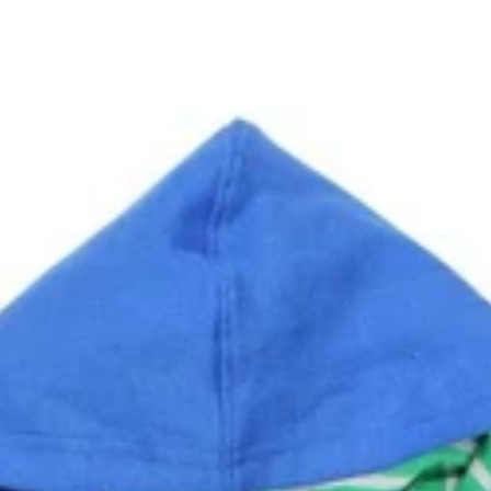
Storefactory
sensbehälter
People Wear Organic
Tranquillo
Pretty Vacant
Urban Hippies
PURE PURE by Bauer
Reiff Strick
Maxomorra
The New
Pickapooh
Toby Tiger
Pura
Trollkids
PurePure by Bauer
Walkiddy
Rex London