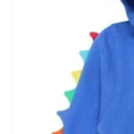
Grödo
Ducksday
(Strumpfwaren)
ECO Brotbox
Halfen
Efie
Hirsch Natur
Enfant Terrible
(Wollsocken)
Engel Natur
Kikadu
(Wolle/Seide)
Kraul Spielzeug
Loud+Proud