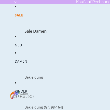
Kauf auf Rechnun
SALE
Sale Damen
Sale Kinder
NEU
Sale Babies
DAMEN
Bekleidung
T-Shirts
KINDER
Tops
Blusen
Bekleidung (Gr. 98-164)
Röcke & Kleider