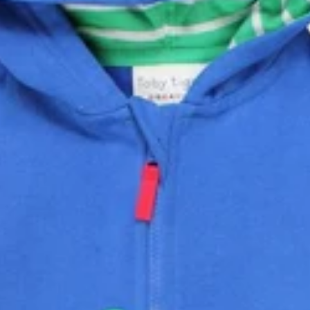
Rockahula Kids
Schildkröt FunSport
Sense Organics
smallfoot by Legler
Spielstabil