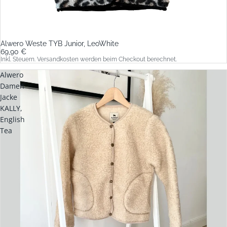
Alwero Weste TYB Junior, LeoWhite
69,90 €
Inkl. Steuern. Versandkosten werden beim Checkout berechnet.
Alwero
Damen
Jacke
KALLY,
English
Tea