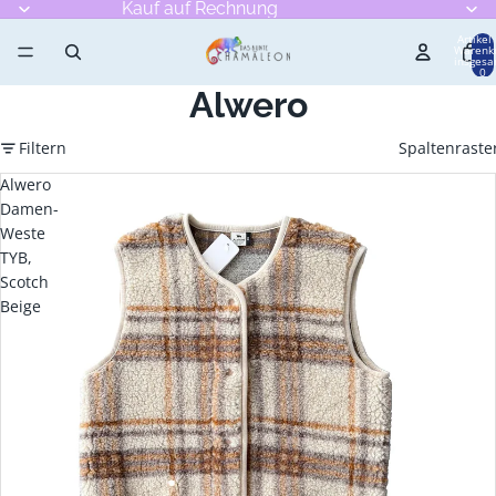
Kauf auf Rechnung
Artikel
Warenk
insgesa
0
Alwero
Filtern
Spaltenraste
Alwero
Damen-
Weste
TYB,
Scotch
Beige