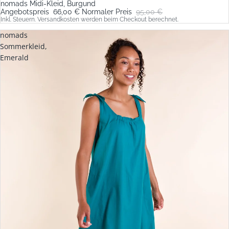
nomads Midi-Kleid, Burgund
Sale
Angebotspreis
66,00 €
Normaler Preis
95,00 €
Inkl. Steuern. Versandkosten werden beim Checkout berechnet.
nomads
Sommerkleid,
Emerald