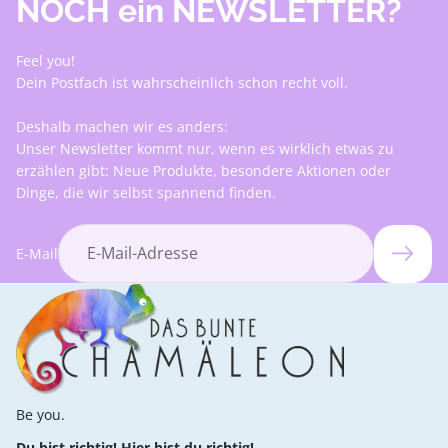
NOCH ein NEWSLETTER?
Feel you!
Dein Postfach ist wahrscheinlich schon recht voll.
Deshalb machen wir es anders:
Unser Newsletter kommt nur, wenn es wirklich etwas zu
erzählen gibt: Neue Produkte, besondere Aktionen oder
Dinge, die wir selbst spannend finden.
E-Mail
Be you.
Du bist richtig! Hier bist du richtig!