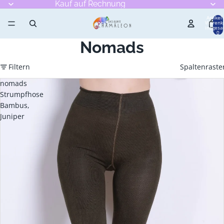
Kauf auf Rechnung
Artikel
Warenk
insgesa
0
Nomads
Filtern
Spaltenraste
nomads
Strumpfhose
Bambus,
Juniper