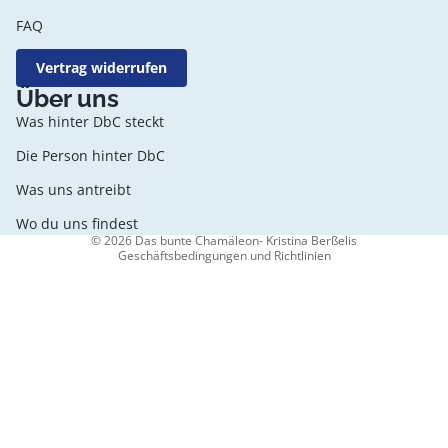
FAQ
Vertrag widerrufen
Datenschutzerklärung
Über uns
AGB
Was hinter DbC steckt
Widerrufsrecht
Die Person hinter DbC
Kontaktinformationen
Was uns antreibt
Impressum
Versand
Wo du uns findest
© 2026
Das bunte Chamäleon- Kristina Berßelis
Geschäftsbedingungen und Richtlinien