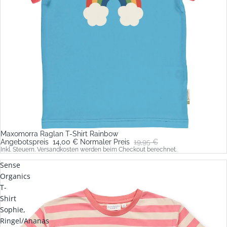
Maxomorra Raglan T-Shirt Rainbow
Sale
Angebotspreis
14,00 €
Normaler Preis
19,95 €
Inkl. Steuern. Versandkosten werden beim Checkout berechnet.
Sense
Organics
T-
Shirt
Sophie,
Ringel/Ananas