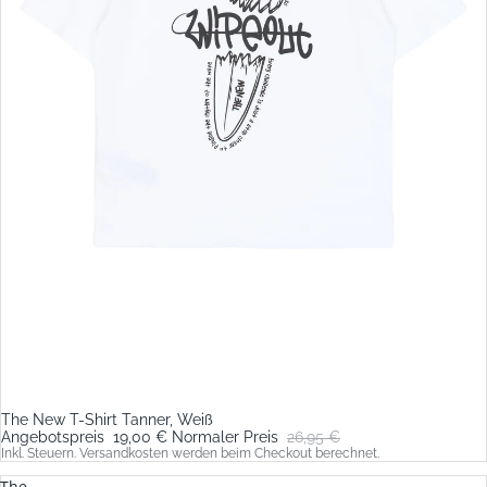
The New T-Shirt Tanner, Weiß
Sale
Angebotspreis
19,00 €
Normaler Preis
26,95 €
Inkl. Steuern. Versandkosten werden beim Checkout berechnet.
The