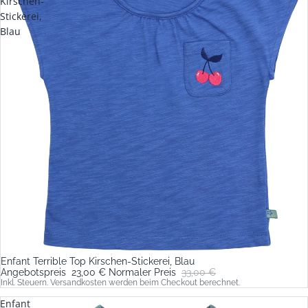
Kirschen-
Stickerei,
Blau
Enfant Terrible Top Kirschen-Stickerei, Blau
Sale
Angebotspreis
23,00 €
Normaler Preis
33,00 €
Inkl. Steuern. Versandkosten werden beim Checkout berechnet.
Enfant