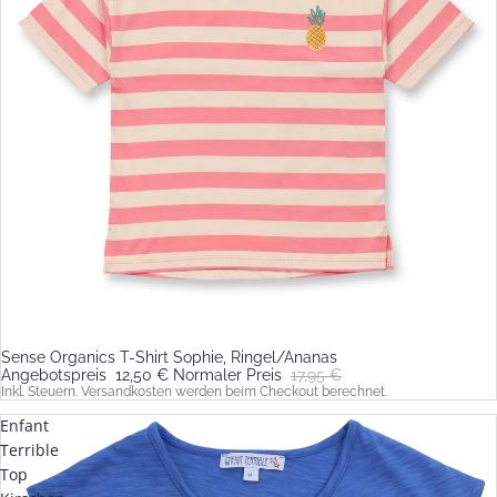
Sense Organics T-Shirt Sophie, Ringel/Ananas
Sale
Angebotspreis
12,50 €
Normaler Preis
17,95 €
Inkl. Steuern. Versandkosten werden beim Checkout berechnet.
Enfant
Terrible
Top