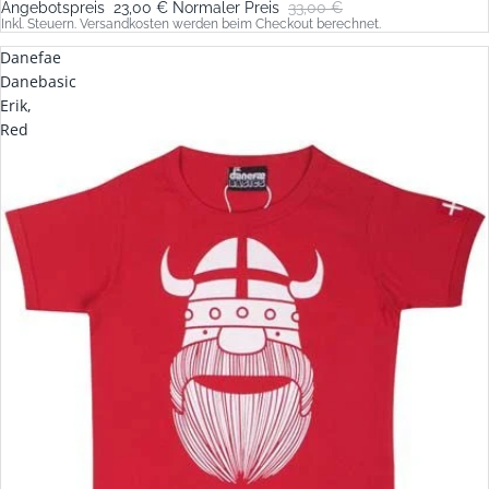
Angebotspreis
23,00 €
Normaler Preis
33,00 €
Inkl. Steuern. Versandkosten werden beim Checkout berechnet.
Danefae
Danebasic
Erik,
Red