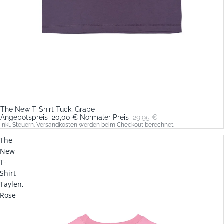
The New T-Shirt Tuck, Grape
Sale
Angebotspreis
20,00 €
Normaler Preis
29,95 €
Inkl. Steuern. Versandkosten werden beim Checkout berechnet.
The
New
T-
Shirt
Taylen,
Rose