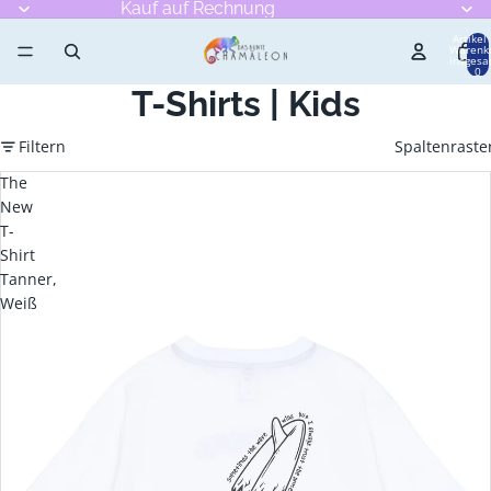
Kauf auf Rechnung
Artikel
Warenk
insgesa
0
T-Shirts | Kids
Filtern
Spaltenraste
The
New
T-
Shirt
Tanner,
Weiß