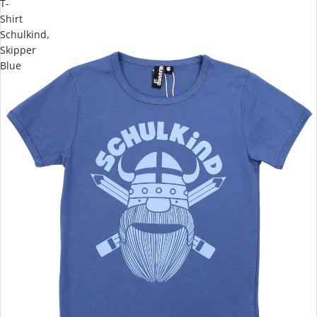
T-
Shirt
Schulkind,
Skipper
Blue