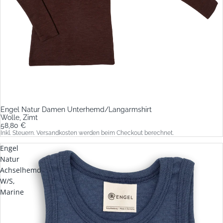
Engel Natur Damen Unterhemd/Langarmshirt
Wolle, Zimt
58,80 €
Inkl. Steuern. Versandkosten werden beim Checkout berechnet.
Engel
Natur
Achselhemd
W/S,
Marine