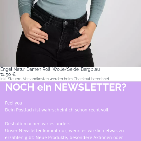
Engel Natur Damen Rolli Wolle/Seide, Bergblau
74,50 €
Inkl. Steuern. Versandkosten werden beim Checkout berechnet.
NOCH ein NEWSLETTER?
Feel you!
Dein Postfach ist wahrscheinlich schon recht voll.
Deshalb machen wir es anders:
Unser Newsletter kommt nur, wenn es wirklich etwas zu
erzählen gibt: Neue Produkte, besondere Aktionen oder