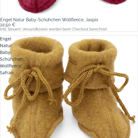
Engel Natur Baby-Schühchen Wollfleece, Jaspis
22,50 €
Inkl. Steuern. Versandkosten werden beim Checkout berechnet.
Engel
Natur
Baby-
Schühchen
Wollfleece,
Safran