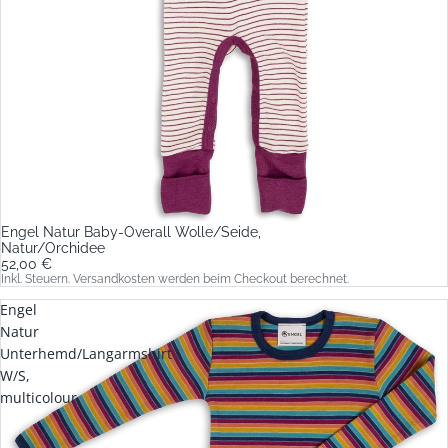
Engel Natur Baby-Overall Wolle/Seide,
Natur/Orchidee
52,00 €
Inkl. Steuern. Versandkosten werden beim Checkout berechnet.
Engel
Natur
Unterhemd/Langarmshirt
W/S,
multicolour