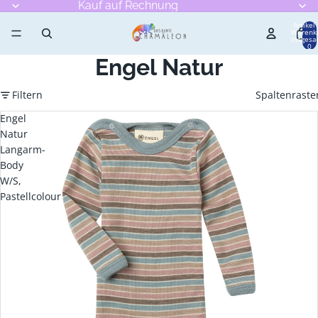
Kauf auf Rechnung
Artikel
Warenk
insgesa
0
Engel Natur
Filtern
Spaltenraste
Engel
Natur
Langarm-
Body
W/S,
Pastellcolour