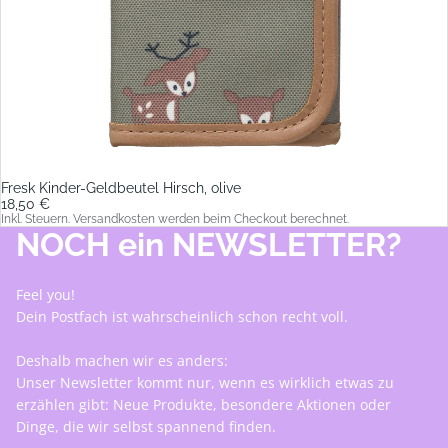
Fresk Kinder-Geldbeutel Hirsch, olive
18,50 €
Inkl. Steuern. Versandkosten werden beim Checkout berechnet.
NOCH ein NEWSLETTER?
Feel you!
Dein Postfach ist wahrscheinlich schon recht voll.
Deshalb machen wir es anders:
Unser Newsletter kommt nur, wenn es wirklich etwas zu
erzählen gibt: Neue Produkte, besondere Aktionen oder
Dinge, die wir selbst spannend finden.