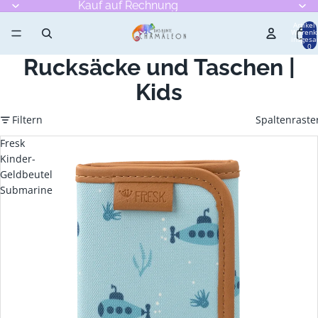
Kauf auf Rechnung
Artikel
Warenk
insgesa
0
Rucksäcke und Taschen |
Kids
Filtern
Spaltenraste
Fresk
Kinder-
Geldbeutel
Submarine