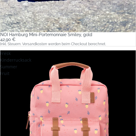
NOI Hamburg Mini-Portemonnaie Smiley, gold
42,90 €
Inkl. Steuern. Versandkosten werden beim Checkout berechnet.
Fresk
Kinderrucksack
Summer
Fruit