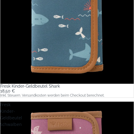
Fresk Kinder-Geldbeutel Shark
18,50 €
Inkl. Steuern. Versandkosten werden beim Checkout berechnet.
Fresk
Kinder-
Geldbeutel
Schwalben