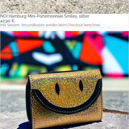
NOI Hamburg Mini-Portemonnaie Smiley, silber
42,90 €
Inkl. Steuern. Versandkosten werden beim Checkout berechnet.
NOI
Hamburg
Mini-
Portemonnaie
Smiley,
gold