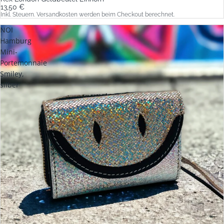
13,50 €
Inkl. Steuern. Versandkosten werden beim Checkout berechnet.
NOI
Hamburg
Mini-
Portemonnaie
Smiley,
silber