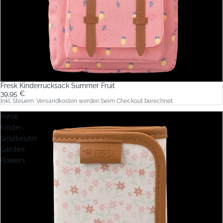
Fresk Kinderrucksack Summer Fruit
39,95 €
Inkl. Steuern. Versandkosten werden beim Checkout berechnet.
Fresk
Kinder-
Geldbeutel
Garden
Flowers