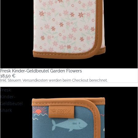
Fresk Kinder-Geldbeutel Garden Flowers
18,50 €
Inkl. Steuern. Versandkosten werden beim Checkout berechnet.
Fresk
Kinder-
Geldbeutel
Shark