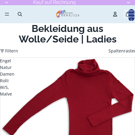
Kauf auf Rechnung
Artikel
Warenk
insgesa
0
Bekleidung aus
Wolle/Seide | Ladies
Filtern
Spaltenraste
Engel
Natur
Damen
Rolli
W/S,
Malve