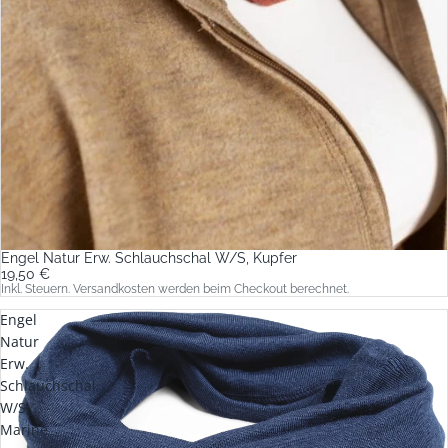
Engel Natur Erw. Schlauchschal W/S, Kupfer
19,50 €
Inkl. Steuern. Versandkosten werden beim Checkout berechnet.
Engel
Natur
Erw.
Schlauchschal
W/S,
Marine