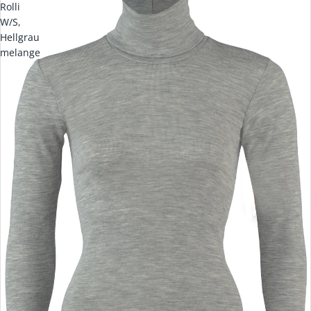
Rolli
W/S,
Hellgrau
melange