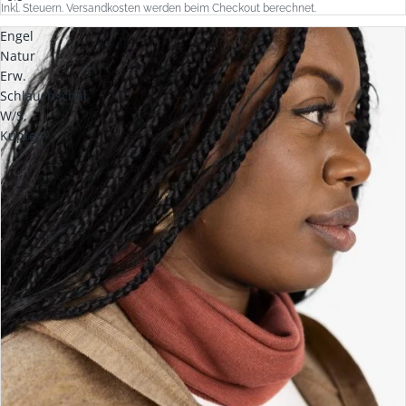
Inkl. Steuern. Versandkosten werden beim Checkout berechnet.
Engel
Natur
Erw.
Schlauchschal
W/S,
Kupfer