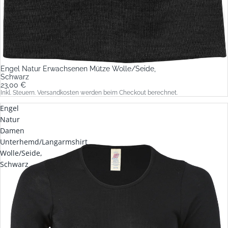
Engel Natur Erwachsenen Mütze Wolle/Seide,
Schwarz
23,00 €
Inkl. Steuern. Versandkosten werden beim Checkout berechnet.
Engel
Natur
Damen
Unterhemd/Langarmshirt
Wolle/Seide,
Schwarz