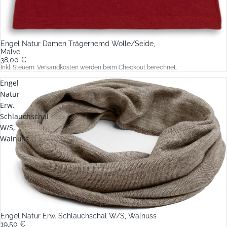
Engel Natur Damen Trägerhemd Wolle/Seide,
Malve
38,00 €
Inkl. Steuern. Versandkosten werden beim Checkout berechnet.
Engel
Natur
Erw.
Schlauchschal
W/S,
Walnuss
Engel Natur Erw. Schlauchschal W/S, Walnuss
19,50 €