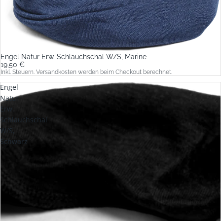
Engel Natur Erw. Schlauchschal W/S, Marine
19,50 €
Inkl. Steuern. Versandkosten werden beim Checkout berechnet.
Engel
Natur
Erw.
Schlauchschal
W/S,
Schwarz