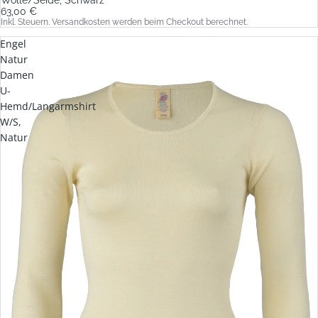
63,00 €
Inkl. Steuern. Versandkosten werden beim Checkout berechnet.
Engel
Natur
Damen
U-
Hemd/Langarmshirt
W/S,
Natur