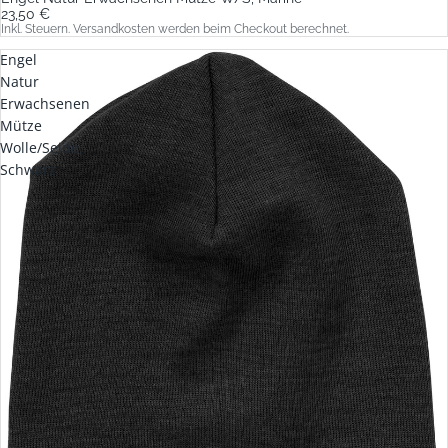
23,50 €
Inkl. Steuern. Versandkosten werden beim Checkout berechnet.
Engel
Natur
Erwachsenen
Mütze
Wolle/Seide,
Schwarz