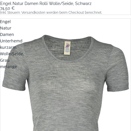
Engel Natur Damen Rolli Wolle/Seide, Schwarz
74,50 €
Inkl. Steuern. Versandkosten werden beim Checkout berechnet.
Engel
Natur
Damen
Unterhemd
kurzarm
Wolle/Seide,
Grau
melange