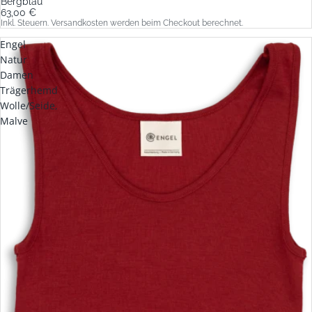
Bergblau
63,00 €
Inkl. Steuern. Versandkosten werden beim Checkout berechnet.
Engel
Natur
Damen
Trägerhemd
Wolle/Seide,
Malve