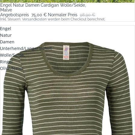
Engel Natur Damen Cardigan Wolle/Seide,
Malve
Angebotspreis
75,00 €
Normaler Preis
98,90 €
Inkl. Steuern. Versandkosten werden beim Checkout berechnet.
Engel
Natur
Damen
Unterhemd/Langarmshirt
Wolle/Seide,
Ringel
Olive/Natur