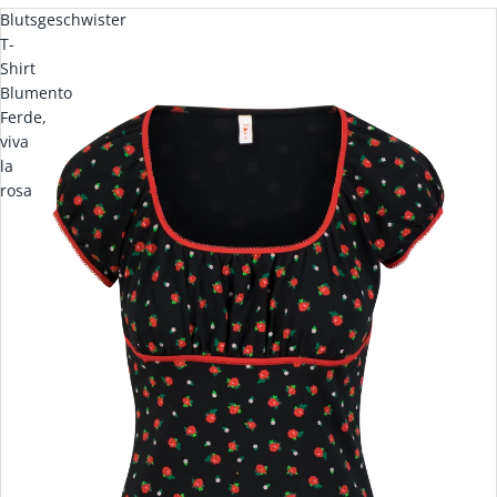
Blutsgeschwister
T-
Shirt
Blumento
Ferde,
viva
la
rosa