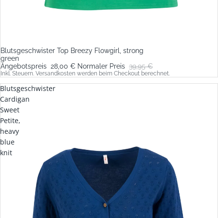
Blutsgeschwister Top Breezy Flowgirl, strong
Ausverkauft
green
Angebotspreis
28,00 €
Normaler Preis
39,95 €
Inkl. Steuern. Versandkosten werden beim Checkout berechnet.
Blutsgeschwister
Cardigan
Sweet
Petite,
heavy
blue
knit