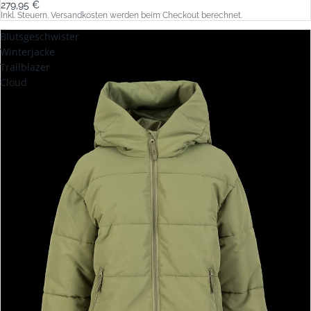
279,95 €
Inkl. Steuern. Versandkosten werden beim Checkout berechnet.
Blutsgeschwister
Winterjacke
Trailblazer
Cloud