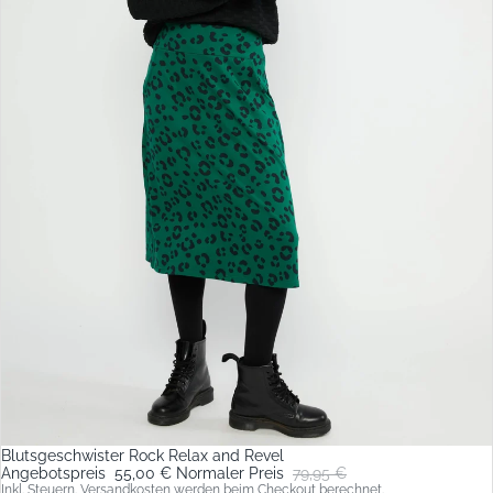
Blutsgeschwister Rock Relax and Revel
Sale
Angebotspreis
55,00 €
Normaler Preis
79,95 €
Inkl. Steuern. Versandkosten werden beim Checkout berechnet.