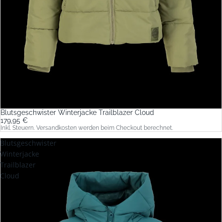
Blutsgeschwister Winterjacke Trailblazer Cloud
179,95 €
Inkl. Steuern. Versandkosten werden beim Checkout berechnet.
Blutsgeschwister
Winterjacke
Trailblazer
Cloud