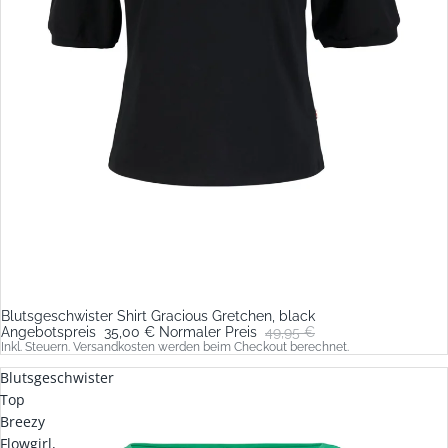
Blutsgeschwister Shirt Gracious Gretchen, black
Sale
Angebotspreis
35,00 €
Normaler Preis
49,95 €
Inkl. Steuern. Versandkosten werden beim Checkout berechnet.
Blutsgeschwister
Top
Breezy
Flowgirl,