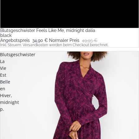
Blutsgeschwister Feels Like Me, midnight dalia
Sale
black
Angebotspreis
34,90 €
Normaler Preis
49,95 €
Inkl. Steuern. Versandkosten werden beim Checkout berechnet.
Blutsgeschwister
La
Vie
Est
Belle
en
Hiver,
midnight
p.