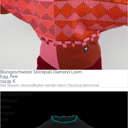
Blutsgeschwister Strickpulli Diamond Loom
Egg, Pink
119,95 €
Inkl. Steuern. Versandkosten werden beim Checkout berechnet.
Blutsgeschwister
Delicious
Mind,
elegant
lady
in