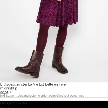
Blutsgeschwister La Vie Est Belle en Hiver,
midnight p.
99,95 €
Inkl. Steuern. Versandkosten werden beim Checkout berechnet.
Blutsgeschwister