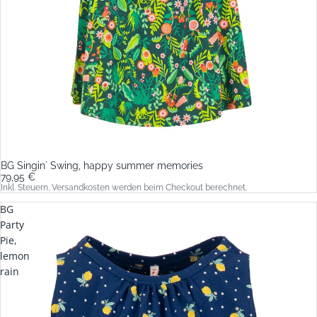
BG Singin´ Swing, happy summer memories
79,95 €
Inkl. Steuern. Versandkosten werden beim Checkout berechnet.
BG
Party
Pie,
lemon
rain