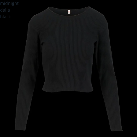
midnight
dalia
black