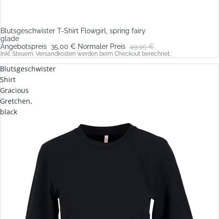
Blutsgeschwister T-Shirt Flowgirl, spring fairy
Sale
glade
Angebotspreis
35,00 €
Normaler Preis
49,95 €
Inkl. Steuern. Versandkosten werden beim Checkout berechnet.
Blutsgeschwister
Shirt
Gracious
Gretchen,
black