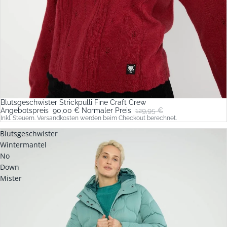
Blutsgeschwister Strickpulli Fine Craft Crew
Sale
Angebotspreis
90,00 €
Normaler Preis
129,95 €
Inkl. Steuern. Versandkosten werden beim Checkout berechnet.
Blutsgeschwister
Wintermantel
No
Down
Mister