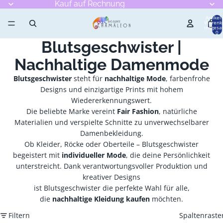
Kauf auf Rechnung
Artikel
Warenk
insgesa
0
Blutsgeschwister |
Nachhaltige Damenmode
Blutsgeschwister
steht für
nachhaltige Mode
, farbenfrohe
Designs und einzigartige Prints mit hohem
Wiedererkennungswert.
Die beliebte Marke vereint
Fair Fashion
, natürliche
Materialien und verspielte Schnitte zu unverwechselbarer
Damenbekleidung.
Ob Kleider, Röcke oder Oberteile – Blutsgeschwister
begeistert mit
individueller Mode
, die deine Persönlichkeit
unterstreicht. Dank verantwortungsvoller Produktion und
kreativer Designs
ist Blutsgeschwister die perfekte Wahl für alle,
die
nachhaltige Kleidung kaufen
möchten.
Filtern
Spaltenraste