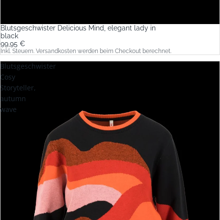
Blutsgeschwister Delicious Mind, elegant lady in
black
99,95 €
Inkl. Steuern. Versandkosten werden beim Checkout berechnet.
Blutsgeschwister
Cosy
Storyteller,
autumn
wave