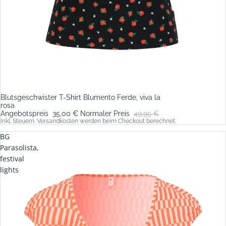
Blutsgeschwister T-Shirt Blumento Ferde, viva la
Sale
rosa
Angebotspreis
35,00 €
Normaler Preis
49,95 €
Inkl. Steuern. Versandkosten werden beim Checkout berechnet.
BG
Parasolista,
festival
lights