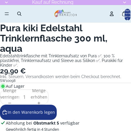
Kauf auf Rechnung
Artikel
Warenk
insgesa
0
Pura kiki Edelstahl
Bild
Bild
im
im
Trinklernflasche 300 ml,
Vollbildmodus
Vollbildmodus
öffnen
öffnen
aqua
Edelstahltrinkflasche mit Trinklernaufsatz von Pura ✅. 100 %
plastikfrei, Trinklernaufsatz und Sleeve aus Silikon ✅. Purakiki für
Kinder ✅.
29,90 €
Inkl. Steuern. Versandkosten werden beim Checkout berechnet.
SW10098
Auf Lager
Menge
Menge
verringern
erhöhen
In den Warenkorb legen
Abholung bei
Obstmarkt 5
verfügbar
Gewöhnlich fertig in 4 Stunden