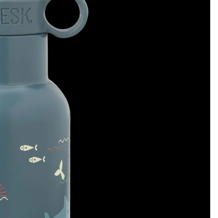
Storefactory
sensbehälter
People Wear Organic
Tranquillo
Pretty Vacant
Urban Hippies
PURE PURE by Bauer
Reiff Strick
Maxomorra
The New
Pickapooh
Toby Tiger
Pura
Trollkids
PurePure by Bauer
Walkiddy
Rex London