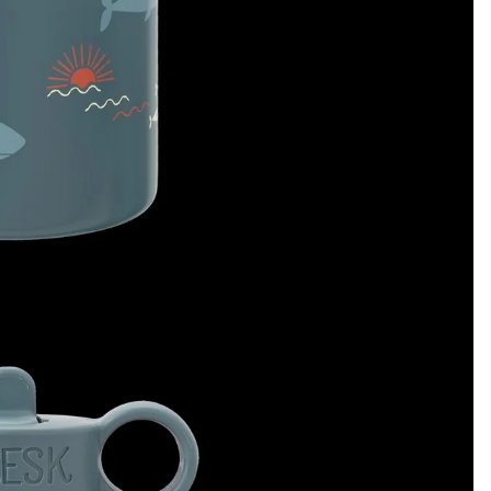
Rockahula Kids
Schildkröt FunSport
Sense Organics
smallfoot by Legler
Spielstabil