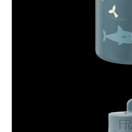
Grödo
Ducksday
(Strumpfwaren)
ECO Brotbox
Halfen
Efie
Hirsch Natur
Enfant Terrible
(Wollsocken)
Engel Natur
Kikadu
(Wolle/Seide)
Kraul Spielzeug
Loud+Proud