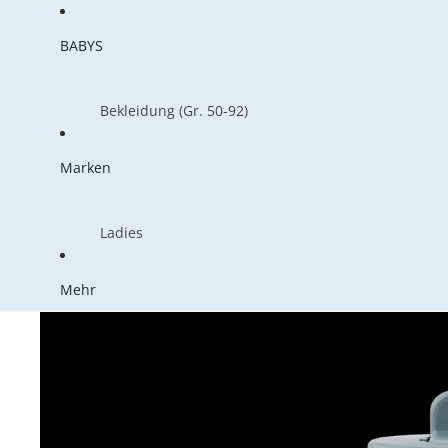
T-Shirts
Übergangsjac
Jumpsuits
Regenjacken
BABYS
Schulkind-Shirts
Hosen
Regenhosen
Röcke & Kleider
Shorts
Sonnenhüte
Bekleidung (Gr. 50-92)
Shorts
Langarmshirts
T-Shirts
Badebekleidu
Wanderhosen & Abzipphosen
Cardigans & Zipper
Marken
Röcke & Kleider
Unterwäsche
Leggings
Pullis & Sweater
Hosen & Leggings
Schlafanzüge
Hosen
Ladies
Shorts
Mützen & Sti
Accessoires
Langarmshirts
Alwero
Ethletic Sneaker
Spieler
Halstücher & 
Sonnenbrillen
Pullis & Sweater
Mehr
ATO Berlin
Eydl (Holzschmuck)
Outdoorbekleidung
Handschuhe 
Sonnenhüte
Cardigans & Zipper
Biba
Feuervogl
Pullis & Sweater
Strumpfhose
Halstücher & Schals
Blutsgeschwister
Frl. Prusselise
Cardigans & Zipper
Regenschirme
(Socken)
Kindersachen
Chapati
Langarmshirts
Mützen & Stirnbänder
Grödo
Einschulung
Trinkflaschen a
Chills&Fever
Badebekleidung
Handschuhe & Stulpen
(Strumpfwaren)