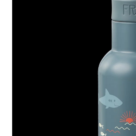
Spielzeug
Brotdosen & Es
Circus|About Betty
Grünbein Shoes
Bastelsets
Sonnenbrillen
Babysachen
Danefae CPH
Have A Look
Decken | Kissen | Wärmetiere
Werkzeug
Gutscheine
Deerberg
(Sonnenbrillen)
Babyspielzeug
Sinnvolles & Schönes
Engel Natur
Hirsch Natur
(Wolle/Seide)
Greiflinge & Rasseln
Rucksäcke & Taschen
(Wollsocken)
Schnullerketten
Regenschirme
Inaska (Bademode)
Kuscheltiere & Spieluhren
Kuscheltiere
Les Touristes
Waschlappen
Haarschmuck
Kids&Baby
Nachtlichter
Nachtlichter
Alwero
Frl. Prusselise
Trinkflaschen aus Edelstahl
(Socken)
Bajo
Brotdosen & Essensbehälter aus Edelstahl
Fresk
Corvus (Werkzeug)
Fürnis
Danefae
Goki
Djeco